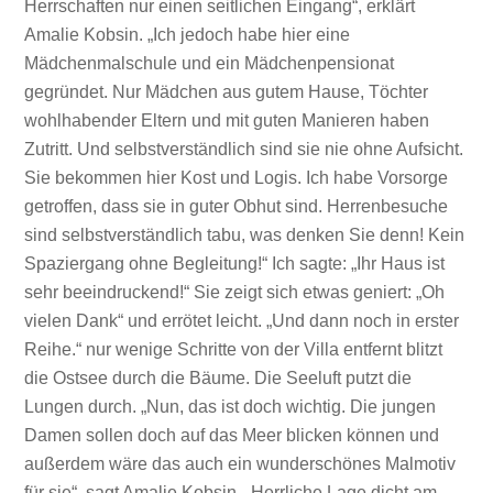
Herrschaften nur einen seitlichen Eingang“, erklärt
Amalie Kobsin. „Ich jedoch habe hier eine
Mädchenmalschule und ein Mädchenpensionat
gegründet. Nur Mädchen aus gutem Hause, Töchter
wohlhabender Eltern und mit guten Manieren haben
Zutritt. Und selbstverständlich sind sie nie ohne Aufsicht.
Sie bekommen hier Kost und Logis. Ich habe Vorsorge
getroffen, dass sie in guter Obhut sind. Herrenbesuche
sind selbstverständlich tabu, was denken Sie denn! Kein
Spaziergang ohne Begleitung!“ Ich sagte: „Ihr Haus ist
sehr beeindruckend!“ Sie zeigt sich etwas geniert: „Oh
vielen Dank“ und errötet leicht. „Und dann noch in erster
Reihe.“ nur wenige Schritte von der Villa entfernt blitzt
die Ostsee durch die Bäume. Die Seeluft putzt die
Lungen durch. „Nun, das ist doch wichtig. Die jungen
Damen sollen doch auf das Meer blicken können und
außerdem wäre das auch ein wunderschönes Malmotiv
für sie“, sagt Amalie Kobsin. „Herrliche Lage dicht am