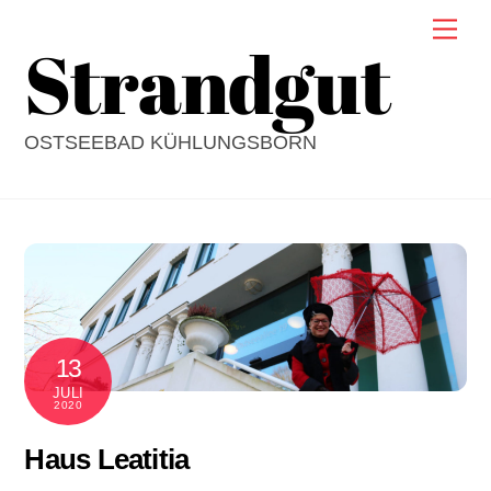
Skip
Men
Strandgut
to
content
OSTSEEBAD KÜHLUNGSBORN
13
JULI
2020
Haus Leatitia