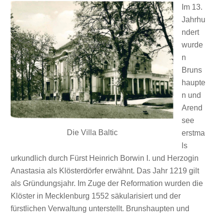
Im 13.
Jahrhu
ndert
wurde
n
Bruns
haupte
n und
Arend
see
Die Villa Baltic
erstma
ls
urkundlich durch Fürst Heinrich Borwin I. und Herzogin
Anastasia als Klösterdörfer erwähnt. Das Jahr 1219 gilt
als Gründungsjahr. Im Zuge der Reformation wurden die
Klöster in Mecklenburg 1552 säkularisiert und der
fürstlichen Verwaltung unterstellt. Brunshaupten und