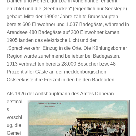
Damen und Herren, gut 100 m voneinander entfernt,
errichtet und die „Seebrücken“ (eigentlich nur Seestege)
gebaut. Mitte der 1890er Jahre zählte Brunshaupten
bereits 600 Einwohner und 1.037 Badegäste, während in
Arendsee 480 Badegäste auf 200 Einwohner kamen.
1905 fanden das elektrische Licht und der
„Sprechverkehr“ Einzug in die Orte. Die Kühlungsborner
Region wurde zunehmend beliebter bei Badegästen.
1913 verbrachten bereits 28.000 Besucher bzw. 48
Prozent aller Gäste an der mecklenburgischen
Ostseeküste ihre Freizeit in den beiden Badeorten.
Als 1926 der Amtshauptmann des Amtes
Doberan
erstmal
s
vorschl
ug, die
Gemei