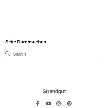
Seite Durchsuchen
Strandgut
Back
To
Top