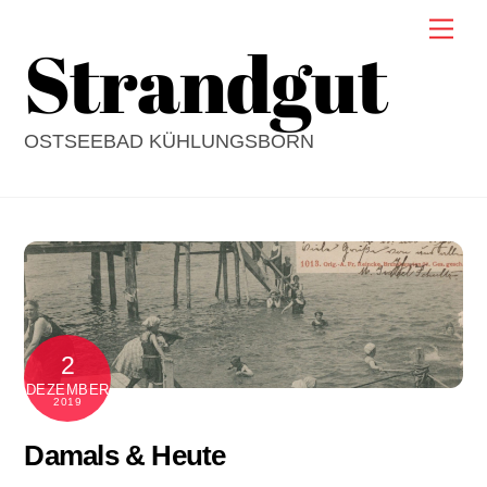
Skip
Men
Strandgut
to
content
OSTSEEBAD KÜHLUNGSBORN
2
DEZEMBER
2019
Damals & Heute