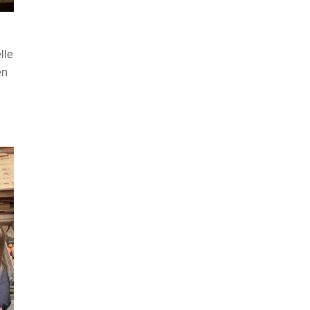
lle
en