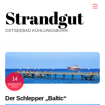
Skip
Men
Strandgut
to
content
OSTSEEBAD KÜHLUNGSBORN
14
AUGUST
2023
Der Schlepper ,,Baltic“