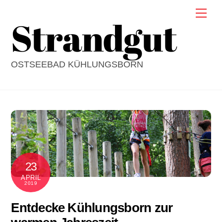
Skip
Men
Strandgut
to
content
OSTSEEBAD KÜHLUNGSBORN
23
APRIL
2019
Entdecke Kühlungsborn zur