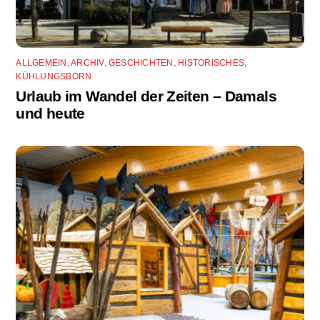
ALLGEMEIN
,
ARCHIV
,
GESCHICHTEN
,
HISTORISCHES
,
KÜHLUNGSBORN
Urlaub im Wandel der Zeiten – Damals
und heute