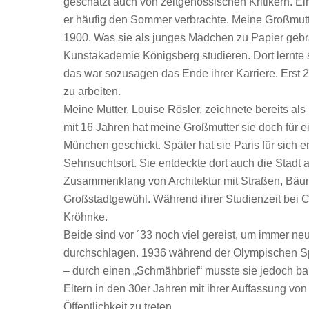
geschätzt auch von zeitgenössischen Kritikern. Ei
er häufig den Sommer verbrachte. Meine Großmutt
1900. Was sie als junges Mädchen zu Papier gebrach
Kunstakademie Königsberg studieren. Dort lernte s
das war sozusagen das Ende ihrer Karriere. Erst 
zu arbeiten.
Meine Mutter, Louise Rösler, zeichnete bereits al
mit 16 Jahren hat meine Großmutter sie doch für 
München geschickt. Später hat sie Paris für sich e
Sehnsuchtsort. Sie entdeckte dort auch die Stadt
Zusammenklang von Architektur mit Straßen, Bäu
Großstadtgewühl. Während ihrer Studienzeit bei Ca
Kröhnke.
Beide sind vor ´33 noch viel gereist, um immer ne
durchschlagen. 1936 während der Olympischen Spie
– durch einen „Schmähbrief“ musste sie jedoch ba
Eltern in den 30er Jahren mit ihrer Auffassung von 
Öffentlichkeit zu treten.