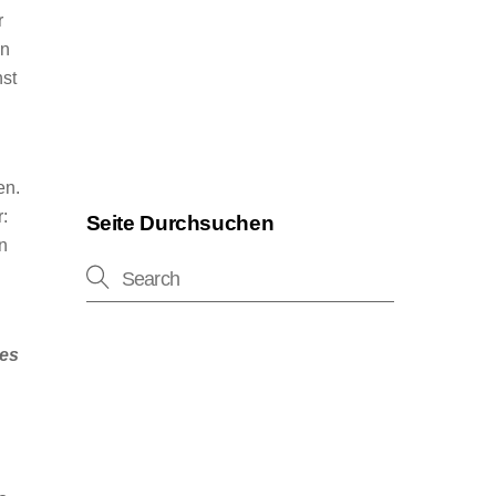
r
in
nst
en.
:
Seite Durchsuchen
n
 es