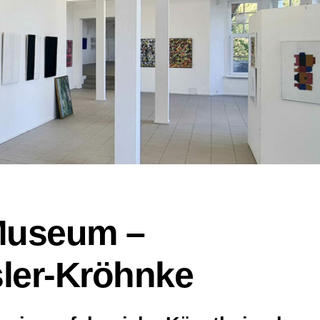
Museum –
sler-Kröhnke