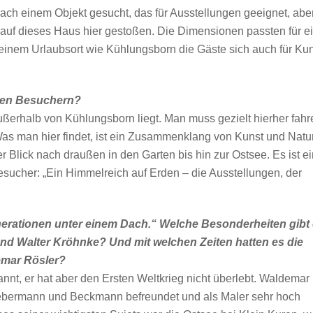
nach einem Objekt gesucht, das für Ausstellungen geeignet, abe
 auf dieses Haus hier gestoßen. Die Dimensionen passten für e
einem Urlaubsort wie Kühlungsborn die Gäste sich auch für Ku
den Besuchern?
ußerhalb von Kühlungsborn liegt. Man muss gezielt hierher fahr
Was man hier findet, ist ein Zusammenklang von Kunst und Natur
 Blick nach draußen in den Garten bis hin zur Ostsee. Es ist ei
esucher: „Ein Himmelreich auf Erden – die Ausstellungen, der
nerationen unter einem Dach.“ Welche Besonderheiten gibt
 und Walter Kröhnke? Und mit welchen Zeiten hatten es die
emar Rösler?
nnt, er hat aber den Ersten Weltkrieg nicht überlebt. Waldemar
Liebermann und Beckmann befreundet und als Maler sehr hoch