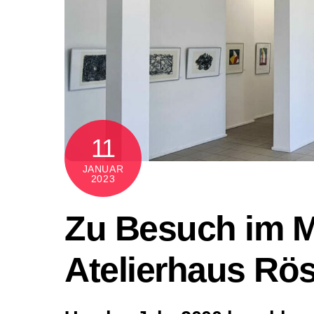
11
JANUAR
2023
Zu Besuch im 
Atelierhaus Rö