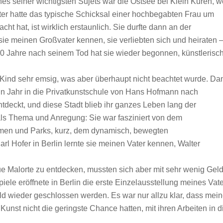
nes seiner wichtigsten Sujets war die Ostsee bei Klein Kuren, w
er hatte das typische Schicksal einer hochbegabten Frau um
t hat, ist wirklich erstaunlich. Sie durfte dann an der
ie meinen Großvater kennen, sie verliebten sich und heiraten 
20 Jahre nach seinem Tod hat sie wieder begonnen, künstlerisc
s Kind sehr emsig, was aber überhaupt nicht beachtet wurde. Da
ein Jahr in die Privatkunstschule von Hans Hofmann nach
ntdeckt, und diese Stadt blieb ihr ganzes Leben lang der
 als Thema und Anregung: Sie war fasziniert von dem
men und Parks, kurz, dem dynamisch, bewegten
rl Hofer in Berlin lernte sie meinen Vater kennen, Walter
ue Malorte zu entdecken, mussten sich aber mit sehr wenig Gel
le eröffnete in Berlin die erste Einzelausstellung meines Vat
ld wieder geschlossen werden. Es war nur allzu klar, dass mei
Kunst nicht die geringste Chance hatten, mit ihren Arbeiten in d