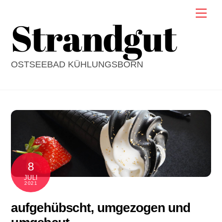
Skip
Men
Strandgut
to
content
OSTSEEBAD KÜHLUNGSBORN
8
JULI
2021
aufgehübscht, umgezogen und