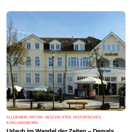
ALLGEMEIN
,
ARCHIV
,
GESCHICHTEN
,
HISTORISCHES
,
KÜHLUNGSBORN
Urlaub im Wandel der Zeiten – Damals