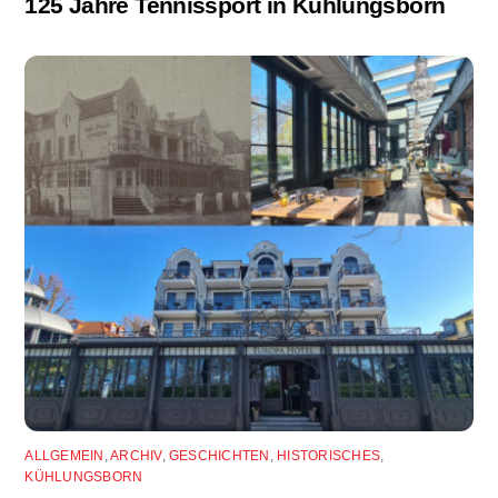
125 Jahre Tennissport in Kühlungsborn
ALLGEMEIN
,
ARCHIV
,
GESCHICHTEN
,
HISTORISCHES
,
KÜHLUNGSBORN