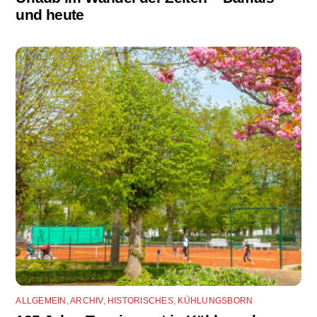
und heute
ALLGEMEIN
,
ARCHIV
,
HISTORISCHES
,
KÜHLUNGSBORN