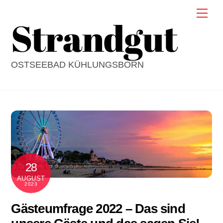
Skip
Men
Strandgut
to
content
OSTSEEBAD KÜHLUNGSBORN
28
AUGUST
2023
Gästeumfrage 2022 – Das sind